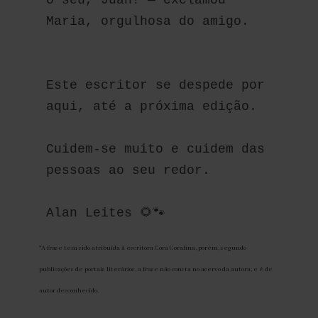
o seu, Juan! — exclamou 
Maria, orgulhosa do amigo.
Este escritor se despede por 
aqui, até a próxima edição.
Cuidem-se muito e cuidem das 
pessoas ao seu redor.
Alan Leites 🌻🐾
*A frase tem sido atribuída à escritora Cora Coralina, porém, segundo
publicações de portais literários, a frase não consta no acervo da autora, e é de
autor desconhecido.