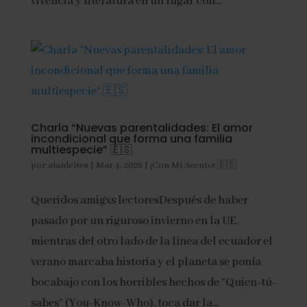
vivencia y literatura en un lugar con...
Charla “Nuevas parentalidades: El amor
incondicional que forma una familia
multiespecie” 🇪🇸
por
alanleites
|
Mar 4, 2026
|
¡Con Mi Acento! 🇪🇸
Queridos amigxs lectoresDespués de haber
pasado por un riguroso invierno en la UE,
mientras del otro lado de la línea del ecuador el
verano marcaba historia y el planeta se ponía
bocabajo con los horribles hechos de “Quien-tú-
sabes” (You-Know-Who), toca dar la...