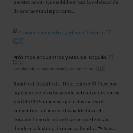
nuestro amor. ¡Qué subidón!Para la celebración
de este mes tan importante,...
Próximos encuentros y Mes del Orgullo 🏳️‍🌈
🇪🇸
por
alanleites
|
May 20, 2026
|
¡Con Mi Acento! 🇪🇸
Rumbo al Orgullo 🏳️‍🌈 ¡Hola, chicxs! 🌻 Paso por
aquí para dejaros la agenda actualizada y daros
las GRACIAS inmensas por estos meses de
encuentros tan maravillosos. Me llevo el
corazón lleno de todo el cariño que le estáis
dando a la historia de nuestra familia. 🐾 Nos...