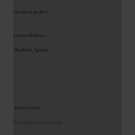
Cookies policy
Leites Writer
Madrid, Spain
Alan Leites
hola@alanleites.com