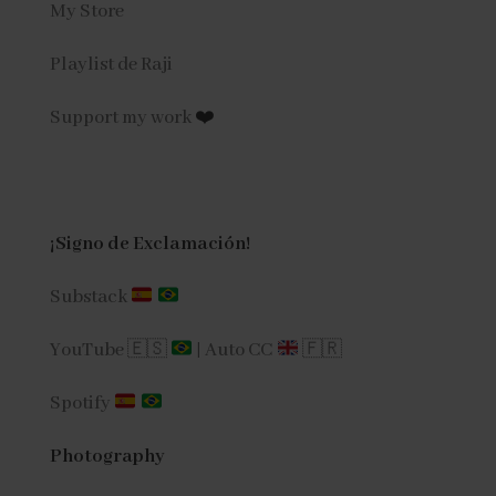
My Store
Playlist de Raji
Support my work
❤️
¡Signo de Exclamación!
Substack
YouTube 🇪🇸
|
Auto CC
🇫🇷
Spotify
Photography