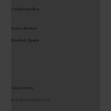
Cookies policy
Leites Writer
Madrid, Spain
Alan Leites
hola@alanleites.com