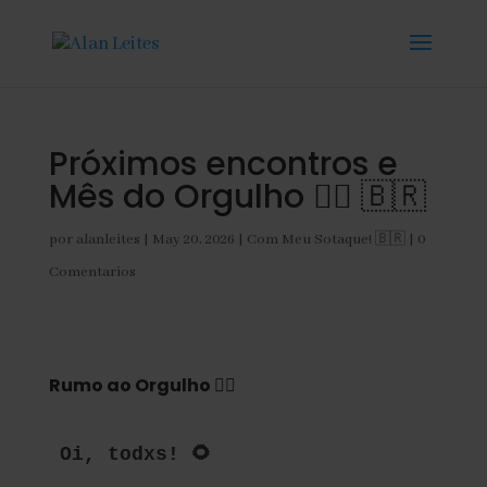
Próximos encontros e
Mês do Orgulho 🏳️‍🌈 🇧🇷
por
alanleites
|
May 20, 2026
|
Com Meu Sotaque! 🇧🇷
|
0
Comentarios
Rumo ao Orgulho
🏳️‍🌈
Oi, todxs! 🌻