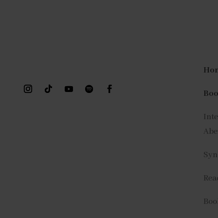
Ho
Bo
Int
Abe
Syn
Rea
Book