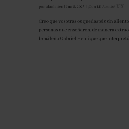
por
alanleites
|
Jun 8, 2025
|
¡Con Mi Acento! 🇪🇸
Creo que vosotras os quedasteis sin alient
personas que enseñaron, de manera extraord
brasileño Gabriel Henrique que interpretó “