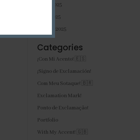
mayo 2025
abril 2025
febrero 2025
Categories
¡Con Mi Acento! 🇪🇸
¡Signo de Exclamación!
Com Meu Sotaque! 🇧🇷
Exclamation Mark!
Ponto de Exclamação!
Portfolio
With My Accent! 🇬🇧