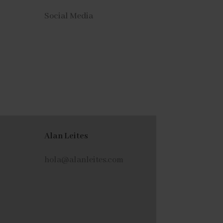
Social Media
Alan Leites
hola@alanleites.com