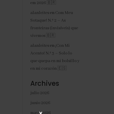
em 2026 🇧🇷
alanleites
en
Com Meu
Sotaque! N.º 2 – As
fronteiras (invisíveis) que
vivemos 🇧🇷
alanleites
en
¡Con Mi
Acento! N.º 3 – Solo lo
que quepa en mi bolsillo y
en mi corazón 🇪🇸
Archives
julio 2026
junio 2026
mayo 2026