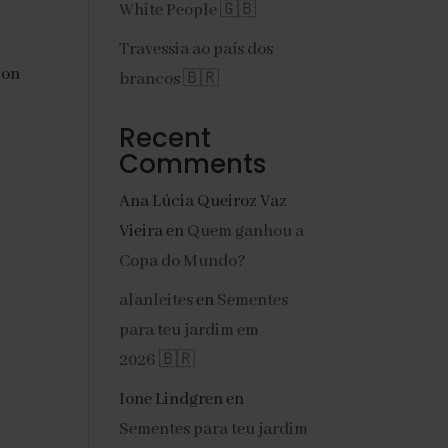
White People 🇬🇧
Travessia ao país dos
Son
brancos 🇧🇷
Recent
Comments
Ana Lúcia Queiroz Vaz
Vieira
en
Quem ganhou a
Copa do Mundo?
alanleites
en
Sementes
para teu jardim em
2026 🇧🇷
Ione Lindgren
en
Sementes para teu jardim