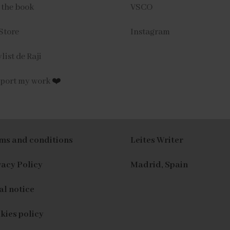
 the book
VSCO
Store
Instagram
list de Raji
port my work
❤️
ms and conditions
Leites Writer
vacy Policy
Madrid, Spain
al notice
kies policy