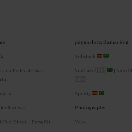
me
¡Signo de Exclamación!
ok
Substack
erview Podcast Casa
YouTube 🇪🇸
|
Auto 
rta
🇫🇷
opsis
Spotify
der Reviews
Photography
 Fact Sheet – Press Kit
Vero