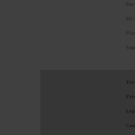
Buy
My 
Play
Sup
Ter
Pri
Leg
Coo