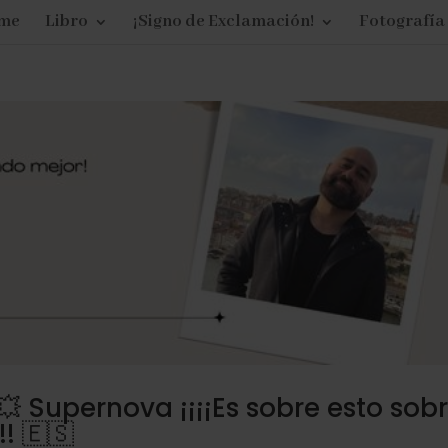
me
Libro
¡Signo de Exclamación!
Fotografía
💥 Supernova ¡¡¡¡Es sobre esto sob
! 🇪🇸