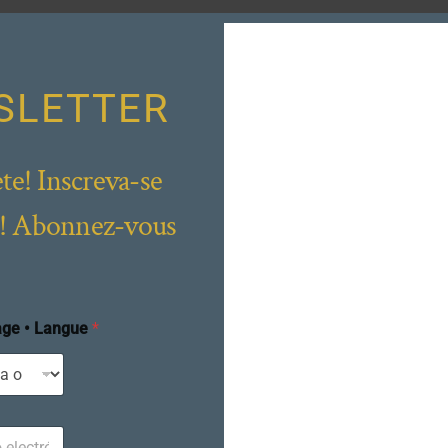
SLETTER
ete! Inscreva-se
e! Abonnez-vous
age • Langue
*