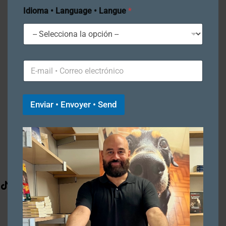
Com Meu Sotaque! 🇧🇷
L
Idioma • Language • Langue
*
a
Exclamation Mark!
n
g
Ponto de Exclamação!
u
a
g
Portfolio
C
e
o
*
With My Accent! 🇬🇧
r
L
r
a
e
Enviar • Envoyer • Send
n
o
g
e
u
l
a
e
g
c
e
t
r
ó
n
i
c
o
Home