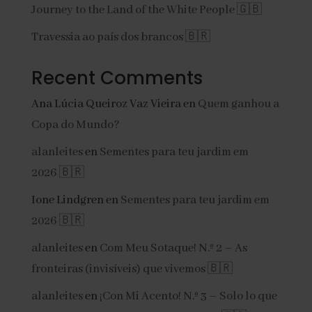
Journey to the Land of the White People 🇬🇧
Travessia ao país dos brancos 🇧🇷
Recent Comments
Ana Lúcia Queiroz Vaz Vieira
en
Quem ganhou a
Copa do Mundo?
alanleites
en
Sementes para teu jardim em
2026 🇧🇷
Ione Lindgren
en
Sementes para teu jardim em
2026 🇧🇷
alanleites
en
Com Meu Sotaque! N.º 2 – As
fronteiras (invisíveis) que vivemos 🇧🇷
alanleites
en
¡Con Mi Acento! N.º 3 – Solo lo que