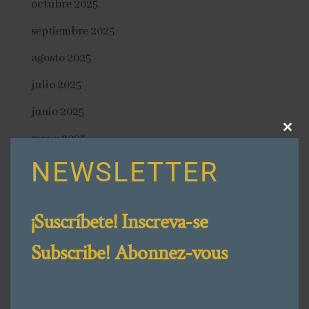
octubre 2025
septiembre 2025
agosto 2025
julio 2025
junio 2025
Close
mayo 2025
this
modu
NEWSLETTER
abril 2025
febrero 2025
¡Suscríbete! Inscreva-se
Categories
Subscribe! Abonnez-vous
¡Con Mi Acento! 🇪🇸
¡Signo de Exclamación!